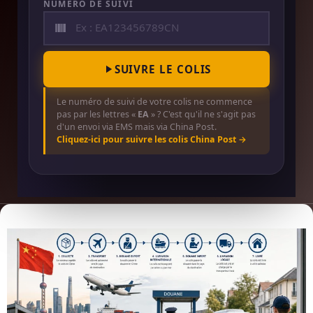
NUMÉRO DE SUIVI
SUIVRE LE COLIS
Le numéro de suivi de votre colis ne commence
pas par les lettres «
EA
» ? C'est qu'il ne s'agit pas
d'un envoi via EMS mais via China Post.
Cliquez-ici pour suivre les colis China Post →