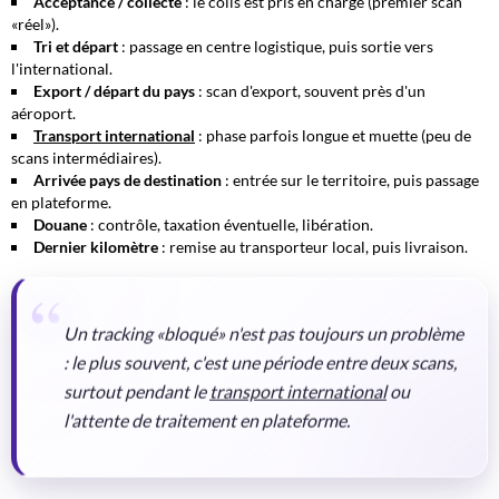
Acceptance / collecte
: le colis est pris en charge (premier scan
«réel»).
Tri et départ
: passage en centre logistique, puis sortie vers
l'international.
Export / départ du pays
: scan d'export, souvent près d'un
aéroport.
Transport international
: phase parfois longue et muette (peu de
scans intermédiaires).
Arrivée pays de destination
: entrée sur le territoire, puis passage
en plateforme.
Douane
: contrôle, taxation éventuelle, libération.
Dernier kilomètre
: remise au transporteur local, puis livraison.
Un tracking «bloqué» n'est pas toujours un problème
: le plus souvent, c'est une période entre deux scans,
surtout pendant le
transport international
ou
l'attente de traitement en plateforme.