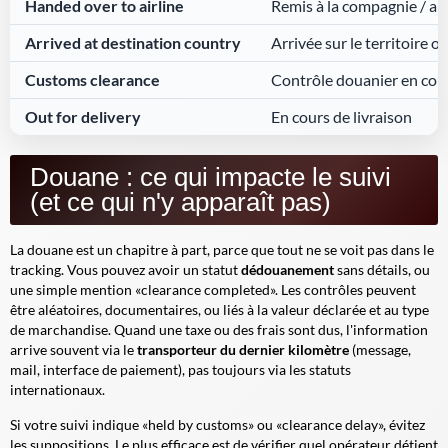
Handed over to airline
Remis à la compagnie / au
Arrived at destination country
Arrivée sur le territoire o
Customs clearance
Contrôle douanier en cou
Out for delivery
En cours de livraison
Douane : ce qui impacte le suivi
(et ce qui n'y apparaît pas)
La douane est un chapitre à part, parce que tout ne se voit pas dans le
tracking. Vous pouvez avoir un statut
dédouanement
sans détails, ou
une simple mention «clearance completed». Les contrôles peuvent
être aléatoires, documentaires, ou liés à la valeur déclarée et au type
de marchandise. Quand une taxe ou des frais sont dus, l'information
arrive souvent via le
transporteur du dernier kilomètre
(message,
mail, interface de paiement), pas toujours via les statuts
internationaux.
Si votre suivi indique «held by customs» ou «clearance delay», évitez
les suppositions. Le plus efficace est de vérifier quel opérateur détient