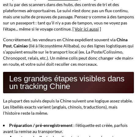
est lu par des scanners dans des hubs, des centres de tri et des
plateformes aéroportuaires. Le suivi n'est donc pas un flux continu,
mais une suite de preuves de passage. Pensez-y comme à des
tampons
sur un passeport
: tant qu'il n'y a pas de tampon, vous ne voyez pas
l'étape... même si le voyage continue. [
Voir ici aussi
]
Concrètement, les vendeurs en Chine expédient souvent via
China
Post
,
Cainiao
(lié à l'écosystème Alibaba), ou des lignes logistiques qui
s'appuient ensuite sur le transport local (ex. La Poste/Colissimo,
Chronopost, relais, etc.). Un même colis peut donc changer «de main»
en route, et votre suivi doit recoller ces morceaux.
Les grandes étapes visibles dans
un tracking Chine
La plupart des suivis depuis la Chine suivent une logique assez stable.
Les libellés exacts varient (anglais, chinois, traductions), mais
l'histoire reste la même.
Préparation / pré-enregistrement
: l'étiquette est créée, parfois
avant la remise au transporteur.