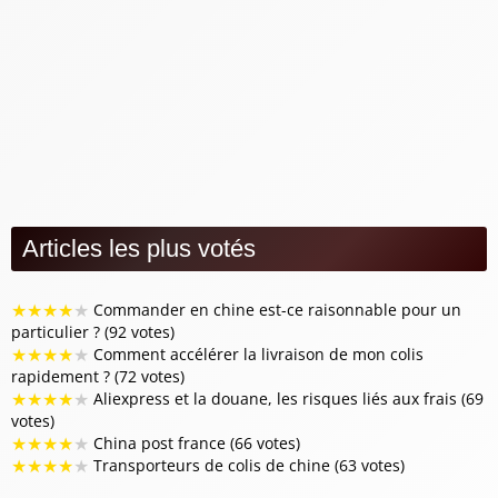
Douanes, taxes et dédouanement
Délais de livraison et statuts de suivi
News
Problèmes de livraison et réclamations
Suivi des colis Chine
Transporteurs et services de livraison
Articles les plus votés
★
★
★
★
★
Commander en chine est-ce raisonnable pour un
particulier ? (92 votes)
★
★
★
★
★
Comment accélérer la livraison de mon colis
rapidement ? (72 votes)
★
★
★
★
★
Aliexpress et la douane, les risques liés aux frais (69
votes)
★
★
★
★
★
China post france (66 votes)
★
★
★
★
★
Transporteurs de colis de chine (63 votes)